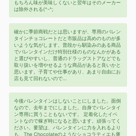
もちろん味が美味しくないと翌年はそのメーカー
は除外される(^-^;
確かに季節商戦だとは思いますが、専用のバレン
タインチョコレートだと市販品は高めのものが多
いような気がします。普段から馴染みのある商品
でバレンタインだけ特別仕様のものなんかがある
と選びやすいし、普通のドラッグストアなどでも
取り扱いを増やせるような商品があると良いかと
思います。子育てや仕事があり、あまり自由にお
店も見て回れないので…
今後バレンタインはしないことにしました。面倒
なので、去年までにしました。自身でバレンタイ
ン専用に買うこともないです。 定着化したイベ
ントなので稼ぎ時になると思います。頑張ってく
ださい。要望は、バレンタインに力を入れるより
も、The Chocolateのようなショコラティエも褒