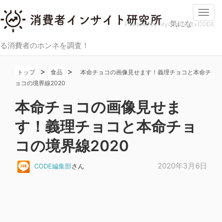
Togg
気にな
navi
Powered by Mycomment×CODE
る消費者のホンネを調査！
>
>
トップ
食品
本命チョコの画像見せます！義理チョコと本命チ
ョコの境界線2020
本命チョコの画像見せま
す！義理チョコと本命チョ
コの境界線2020
2020年3月6日
CODE編集部
さん