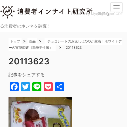
Togg
気にな
navi
Powered by Mycomment×CODE
る消費者のホンネを調査！
>
>
トップ
食品
チョコレートのお返しは○○が主流！ホワイトデ
>
ーの実態調査（独身男性編）
20113623
20113623
記事をシェアする
Facebook
Twitter
Line
Pocket
共
有