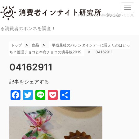
Togg
気にな
navi
Powered by Mycomment×CODE
る消費者のホンネを調査！
>
>
トップ
食品
平成最後のバレンタインデーに貰えたのはどっ
>
ち？義理チョコと本命チョコの境界線2019
04162911
04162911
記事をシェアする
Facebook
Twitter
Line
Pocket
共
有