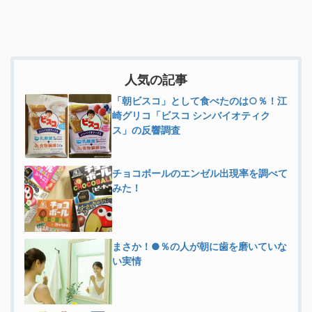
人気の記事
「朝ビスコ」として食べたのは○％！江
崎グリコ「ビスコ シンバイオティク
ス」の反響調査
チョコボールのエンゼル出現率を調べて
みた！
まさか！●％の人が朝に歯を磨いていな
い実情