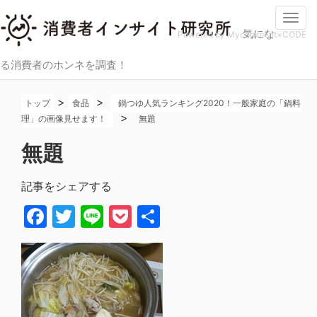
Togg
気にな
navi
Powered by Mycomment×CODE
る消費者のホンネを調査！
>
>
トップ
食品
鍋つゆ人気ランキング2020！一般家庭の「鍋料
>
理」の画像見せます！
無題
無題
記事をシェアする
Facebook
Twitter
Line
Pocket
共
有