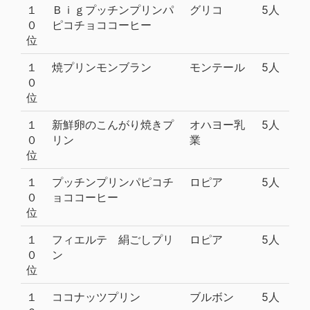
１
Ｂｉｇプッチンプリンパ
グリコ
5人
０
ピコチョココーヒー
位
１
焼プリンモンブラン
モンテール
5人
０
位
１
新鮮卵のこんがり焼きプ
オハヨー乳
5人
０
リン
業
位
１
プッチンプリンパピコチ
ロピア
5人
０
ョココーヒー
位
１
フィエルテ 絹ごしプリ
ロピア
5人
０
ン
位
１
ココナッツプリン
ブルボン
5人