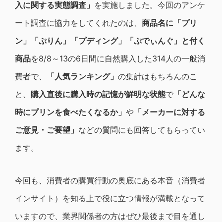
入に関する実態調査」
を実施しました。今回のアンケ
ート調査に協力をしてくれたのは、
商品名に「プリ
ン」「ぷりん」「プディング」「ぷでぃんぐ」と付く
商品
を8/8～13の6日間に自然購入した314人の一般消
費者で、
「人気ランキング」
の集計はもちろんのこ
と、
購入直後に購入時の記憶が鮮明な状態
で
「どんな
時にプリンを食べたくなるか」
や
「メーカーに対する
ご意見・ご要望」
などの質問にも回答してもらってい
ます。
今回も、消費者の購買行動の奥底にある本音（消費者
インサイト）を知る上で役に立つ情報が満載となって
いますので、業界関係者の方はぜひ最後まで目を通し