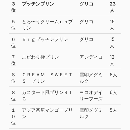
３
プッチンプリン
グリコ
23
位
人
５
とろ〜りクリームｏｎプ
グリコ
16
位
リン
人
６
Ｂｉｇプッチンプリン
グリコ
15
位
人
７
こだわり極プリン
アンディコ
12
位
人
８
ＣＲＥＡＭ ＳＷＥＥＴ
雪印メグミ
6人
位
Ｓ プリン
ルク
８
カスタード風プリンＢＩ
ヨコオデイ
6人
位
Ｇ
リーフーズ
１
アジア茶房マンゴープリ
雪印メグミ
5人
０
ン
ルク
位