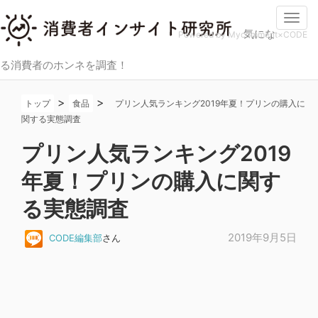
Togg
気にな
navi
Powered by Mycomment×CODE
る消費者のホンネを調査！
>
>
トップ
食品
プリン人気ランキング2019年夏！プリンの購入に
関する実態調査
プリン人気ランキング2019
年夏！プリンの購入に関す
る実態調査
2019年9月5日
CODE編集部
さん