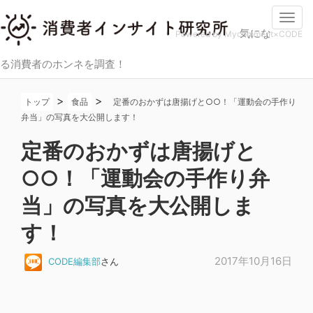
Togg
気にな
navi
Powered by Mycomment×CODE
る消費者のホンネを調査！
>
>
トップ
食品
定番のおかずは唐揚げと○○！「運動会の手作り
弁当」の写真を大公開します！
定番のおかずは唐揚げと
○○！「運動会の手作り弁
当」の写真を大公開しま
す！
2017年10月16日
CODE編集部
さん