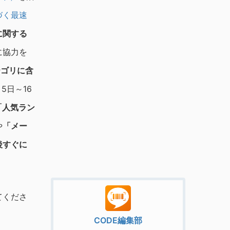
づく最速
に関する
に協力を
テゴリに含
月5日～16
「人気ラン
や
「メー
後すぐに
てくださ
CODE編集部