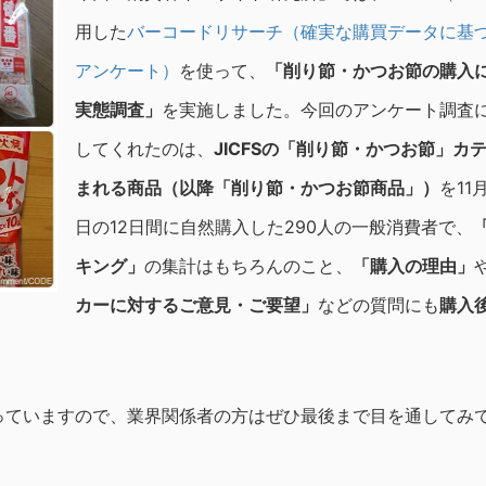
用した
バーコードリサーチ（確実な購買データに基
アンケート）
を使って、
「削り節・かつお節の購入
実態調査」
を実施しました。今回のアンケート調査
してくれたのは、
JICFS
の「削り節・かつお節」カ
まれる商品（以降「削り節・かつお節商品」）
を11
日の12日間に自然購入した290人の一般消費者で、
キング」
の集計はもちろんのこと、
「購入の理由」
カーに対するご意見・ご要望」
などの質問にも
購入
っていますので、業界関係者の方はぜひ最後まで目を通してみ