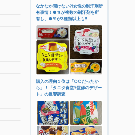
なかなか聞けない?!女性の制汗剤所
有事情！●％が複数の制汗剤を所
有し、●％が3種類以上も!!
購入の理由１位は「○○だったか
ら」！「タニタ食堂®監修のデザー
ト」の反響調査