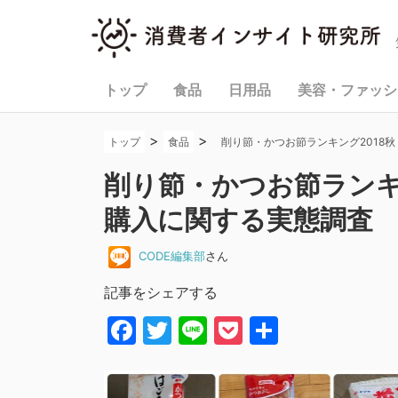
トップ
食品
日用品
美容・ファッシ
>
>
トップ
食品
削り節・かつお節ランキング2018
削り節・かつお節ランキ
購入に関する実態調査
CODE編集部
さん
記事をシェアする
Facebook
Twitter
Line
Pocket
共
有