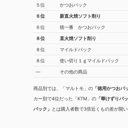
５位
かつおパック
６位
新直火焼ソフト削り
６位
徳一番 かつおパック
８位
直火焼ソフト削り
８位
マイルドパック
８位
使い切り１ｇマイルドパック
―
その他の商品
商品別では、「マルトモ」の
「徳用かつおパ
カー別で4位だった「KTM」の
「華けずりパ
パック」
とは購入者数で3倍近くもの差が開