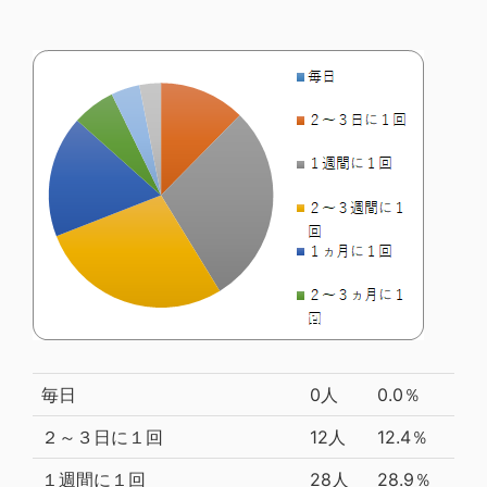
毎日
0人
0.0％
２～３日に１回
12人
12.4％
１週間に１回
28人
28.9％