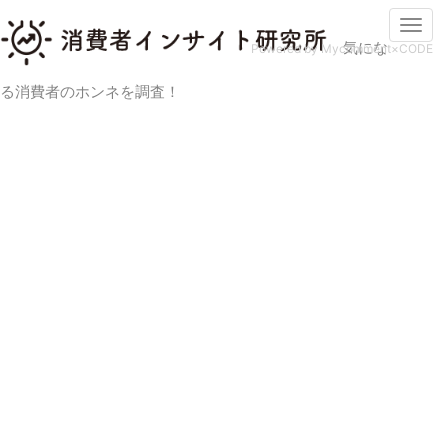
Togg
気にな
navi
Powered by Mycomment×CODE
る消費者のホンネを調査！