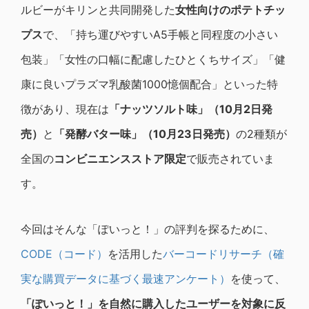
ルビーがキリンと共同開発した
女性向けのポテトチッ
プス
で、「持ち運びやすいA5手帳と同程度の小さい
包装」「女性の口幅に配慮したひとくちサイズ」「健
康に良いプラズマ乳酸菌1000憶個配合」といった特
徴があり、現在は
「ナッツソルト味」（10月2日発
売）
と
「発酵バター味」（10月23日発売）
の2種類が
全国の
コンビニエンスストア限定
で販売されていま
す。
今回はそんな「ぽいっと！」の評判を探るために、
CODE（コード）
を活用した
バーコードリサーチ（確
実な購買データに基づく最速アンケート）
を使って、
「ぽいっと！」を自然に購入したユーザーを対象に反