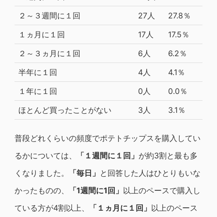
２～３週間に１回
27人
27.8％
１ヵ月に１回
17人
17.5％
２～３ヵ月に１回
6人
6.2％
半年に１回
4人
4.1％
１年に１回
0人
0.0％
ほとんど買ったことがない
3人
3.1％
普段どれくらいの頻度でポテトチップスを購入してい
るかについては、
「１週間に１回」
が約3割と最も多
くなりました。
「毎日」
と回答した人はひとりもいな
かったものの、
「1週間に1回」
以上のペースで購入し
ている方が4割以上、
「１ヵ月に１回」
以上のペース