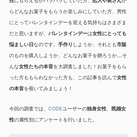
性
にもらえるかハラハラしていた方、
恋人や奥さん
か
らどんなお菓子をもらうか楽しみにしていた方、男性
にとってバレンタインデーを迎える気持ちはさまざま
だと思いますが、
バレンタインデー
は
女性にとっても
悩ましい日
なのです。
手作り
しようか、それとも
市販
のものを購入しようか、どんなお菓子を贈ろうか….そ
んな
女性たちの本音
を大調査しました！お菓子をもら
った方ももらわなかった方も、この記事を読んで
女性
の本音
を覗いてみましょう！
今回の調査では、
CODE
ユーザーの
独身女性
、
既婚女
性
の属性別にアンケートを行いました。