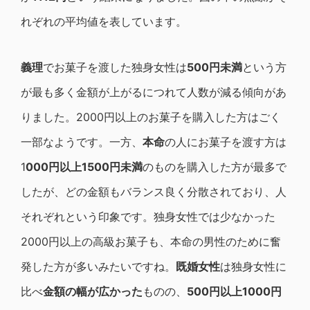
れぞれの平均値を表しています。
義理
でお菓子を渡した独身女性は
500円未満
という方
が最も多く金額が上がるにつれて人数が減る傾向があ
りました。2000円以上のお菓子を購入した方はごく
一部なようです。一方、
本命
の人にお菓子を渡す方は
1
000円以上1500円未満
のものを購入した方が最多で
したが、どの金額もバランス良く分散されており、人
それぞれという印象です。独身女性では少なかった
2000円以上の高級お菓子も、本命の男性のために奮
発した方が多いみたいですね。
既婚女性
は独身女性に
比べ
金額の幅が広かった
ものの、
500円以上1000円