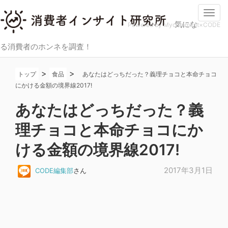
Togg
気にな
navi
Powered by Mycomment×CODE
る消費者のホンネを調査！
>
>
トップ
食品
あなたはどっちだった？義理チョコと本命チョコ
にかける金額の境界線2017!
あなたはどっちだった？義
理チョコと本命チョコにか
ける金額の境界線2017!
2017年3月1日
CODE編集部
さん