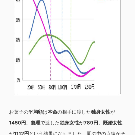
お菓子の
平均額
は
本命
の相手に渡した
独身女性
が
1450円
、
義理
で渡した
独身女性
が
789円
、
既婚女性
が
1112円
という結果になりました。図の中の点線がそ