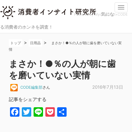
Togg
気にな
navi
Powered by Mycomment×CODE
る消費者のホンネを調査！
>
>
トップ
日用品
まさか！●％の人が朝に歯を磨いていない実
情
まさか！●％の人が朝に歯
を磨いていない実情
2016年7月13日
CODE編集部
さん
記事をシェアする
Facebook
Twitter
Line
Pocket
共
有