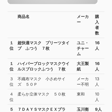
商品名
メーカ
購
ー
入
者
数
１
超快適マスク プリーツタイ
ユニ・
16
位
プ ふつう ７枚
チャー
人
ム
１
ハイパーブロックマスクウイ
大王製
16
位
ルスブロックふつう ７枚
紙
人
３
不織布マスク 小さめサイ
メーカ
13
位
ズ ５０Ｐ
ー不明
人
４
柔らか立体マスク ５０枚
東和
10
位
人
５
７ＤＡＹＳマスクＥＸプラ
玉川衛
9人