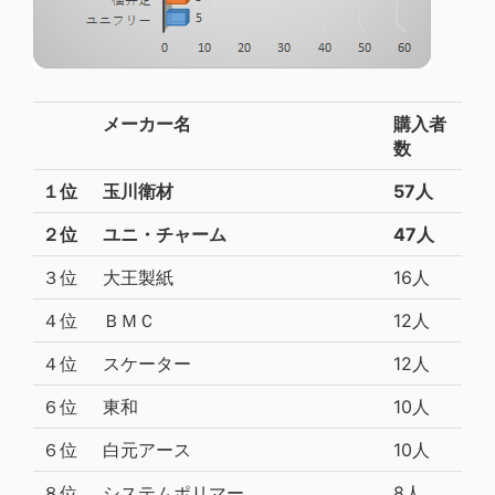
メーカー名
購入者
数
１位
玉川衛材
57人
２位
ユニ・チャーム
47人
３位
大王製紙
16人
４位
ＢＭＣ
12人
４位
スケーター
12人
６位
東和
10人
６位
白元アース
10人
８位
システムポリマー
8人