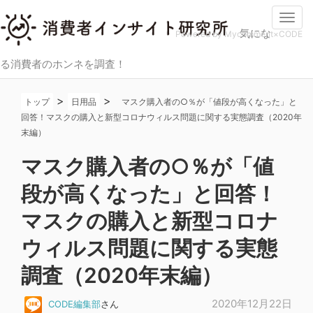
Togg
気にな
navi
Powered by Mycomment×CODE
る消費者のホンネを調査！
>
>
トップ
日用品
マスク購入者の○％が「値段が高くなった」と
回答！マスクの購入と新型コロナウィルス問題に関する実態調査（2020年
末編）
マスク購入者の○％が「値
段が高くなった」と回答！
マスクの購入と新型コロナ
ウィルス問題に関する実態
調査（2020年末編）
2020年12月22日
CODE編集部
さん