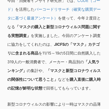
今回「消費者インサイト研究所」では、
CODE（コー
ド）
を活用した
バーコードリサーチ（確実な購買デー
タに基づく最速アンケート）
を使って、今年２度目と
なる
「マスクの購入と新型コロナウィルス問題に関す
る実態調査」
を実施しました。今回のアンケート調査
に協力をしてくれたのは、
JICFS
の「マスク」カテゴ
リに含まれる商品
を11/15～19の5日間に自然購入した
319人の一般消費者で、メーカー・商品別の
「人気ラ
ンキング」
の集計や、
「マスクと新型コロナウィルス
の関係性について思うこと」
などを
購入直後に購入時
の記憶が鮮明な状態
で回答してもらっています。
新型コロナウィルスの影響により一時はマスクの品薄