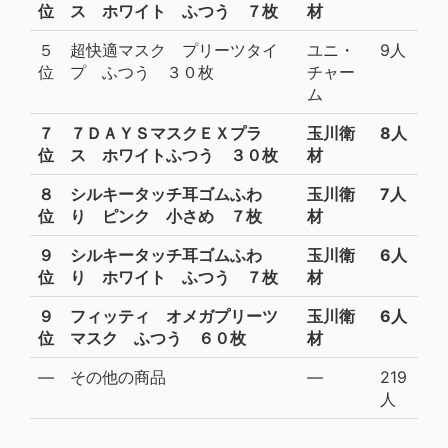
位
ス ホワイト ふつう ７枚
材
５
超快適マスク プリーツタイ
ユニ・
9人
位
プ ふつう ３０枚
チャー
ム
７
７ＤＡＹＳマスクＥＸプラ
玉川衛
8人
位
ス ホワイトふつう ３０枚
材
８
シルキータッチ耳ゴムふわ
玉川衛
7人
位
り ピンク 小さめ ７枚
材
９
シルキータッチ耳ゴムふわ
玉川衛
6人
位
り ホワイト ふつう ７枚
材
９
フィッティ オメガプリーツ
玉川衛
6人
位
マスク ふつう ６０枚
材
―
その他の商品
―
219
人