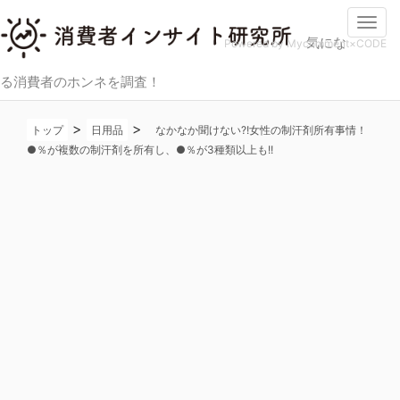
Togg
気にな
navi
Powered by Mycomment×CODE
る消費者のホンネを調査！
>
>
トップ
日用品
なかなか聞けない?!女性の制汗剤所有事情！
●％が複数の制汗剤を所有し、●％が3種類以上も!!