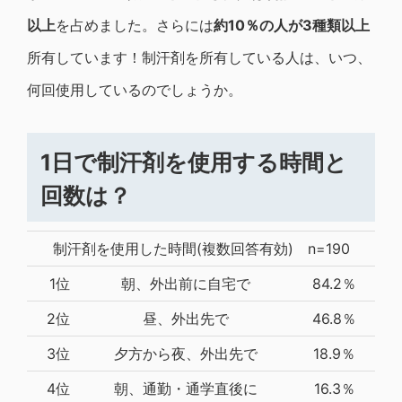
以上
を占めました。さらには
約10％の人が3種類以上
所有しています！制汗剤を所有している人は、いつ、
何回使用しているのでしょうか。
1日で制汗剤を使用する時間と
回数は
？
制汗剤を使用した時間(複数回答有効) n=190
1位
朝、外出前に自宅で
84.2％
2位
昼、外出先で
46.8％
3位
夕方から夜、外出先で
18.9％
4位
朝、通勤・通学直後に
16.3％