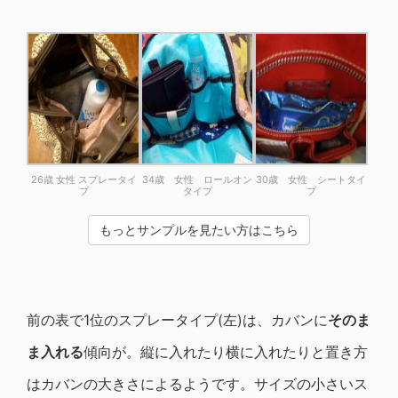
26歳 女性 スプレータイ
34歳 女性 ロールオン
30歳 女性 シートタイ
プ
タイプ
プ
もっとサンプルを見たい方はこちら
前の表で1位のスプレータイプ(左)は、カバンに
そのま
ま入れる
傾向が。縦に入れたり横に入れたりと置き方
はカバンの大きさによるようです。サイズの小さいス