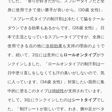
でした。
「香りが好きだから。スプレータイプだと全
身に使用できて使い勝手が良いから。(30歳 女性)」
「スプレー式タイプの制汗剤は冷たくて脇をクール
ダウンできる効果もあるからです。(28歳 女性) 」 日
本で主流となっているスプレータイプですが、全身に
使用できる点の他に
冷却効果
も支持の理由のようで
す。続いて、2位には意外にも
ロールオンタイプ
がラ
ンクインしました。「ロールオンタイプの制汗剤は一
日中塗り直しをしなくても汗の臭いがしないので、気
に入っています。(34歳 女性) 」対策したい箇所に集
中的に塗るこのタイプは
持続性
が支持されています。
そして
、
3位にランクインしたのは
シートタイプ
でし
た。「制汗シートが欲しいです。わき、腕や足がベタ