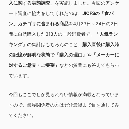
入に関する実態調査」
を実施しました。今回のアンケ
ート調査に協力をしてくれたのは、
JICFS
の「食パ
ン」カテゴリに含まれる商品
を4月23日～24日の2日
間に自然購入した318人の一般消費者で、
「人気ラン
キング」
の集計はもちろんのこと、
購入直後に購入時
の記憶が鮮明な状態
で
「購入の理由」
や
「メーカーに
対するご意見・ご要望」
などの質問にも答えてもらっ
ています。
今回もここでしか見られない情報が満載となっていま
すので、業界関係者の方はぜひ最後まで目を通してみ
てください。