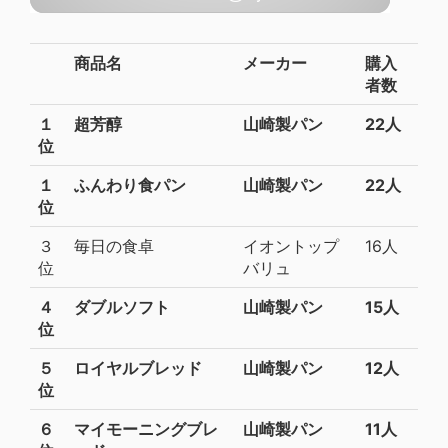
商品名
メーカー
購入
者数
１
超芳醇
山崎製パン
22人
位
１
ふんわり食パン
山崎製パン
22人
位
３
毎日の食卓
イオントップ
16人
位
バリュ
４
ダブルソフト
山崎製パン
15人
位
５
ロイヤルブレッド
山崎製パン
12人
位
６
マイモーニングブレ
山崎製パン
11人