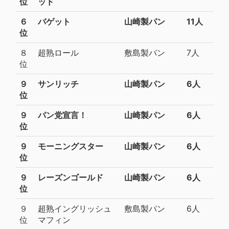
位
ッド
６
バゲット
山崎製パン
11人
位
８
超熟ロール
敷島製パン
7人
位
９
サンリッチ
山崎製パン
6人
位
９
パン党宣言！
山崎製パン
6人
位
９
モーニングスター
山崎製パン
6人
位
９
レーズンゴールド
山崎製パン
6人
位
９
超熟イングリッシュ
敷島製パン
6人
位
マフィン