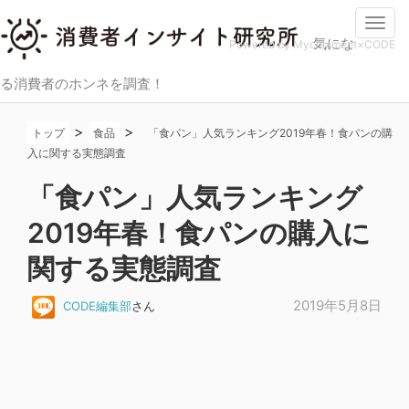
Togg
気にな
navi
Powered by Mycomment×CODE
る消費者のホンネを調査！
>
>
トップ
食品
「食パン」人気ランキング2019年春！食パンの購
入に関する実態調査
「食パン」人気ランキング
2019年春！食パンの購入に
関する実態調査
2019年5月8日
CODE編集部
さん