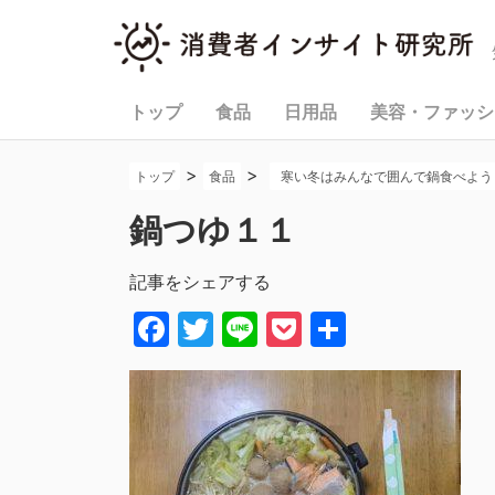
トップ
食品
日用品
美容・ファッシ
>
>
トップ
食品
寒い冬はみんなで囲んで鍋食べよう！
鍋つゆ１１
記事をシェアする
Facebook
Twitter
Line
Pocket
共
有