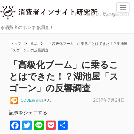
Togg
気にな
navi
Powered by Mycomment×CODE
る消費者のホンネを調査！
>
>
トップ
食品
「高級化ブーム」に乗ることはできた！？湖池屋
「スゴーン」の反響調査
「高級化ブーム」に乗るこ
とはできた！？湖池屋「ス
ゴーン」の反響調査
2017年7月24日
CODE編集部
さん
記事をシェアする
Facebook
Twitter
Line
Pocket
共