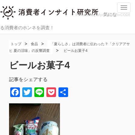
Togg
気にな
navi
Powered by Mycomment×CODE
る消費者のホンネを調査！
>
>
トップ
食品
「夏らしさ」は消費者に伝わった？「クリアアサ
>
ヒ 夏の涼味」の反響調査
ビールお菓子4
ビールお菓子4
記事をシェアする
Facebook
Twitter
Line
Pocket
共
有