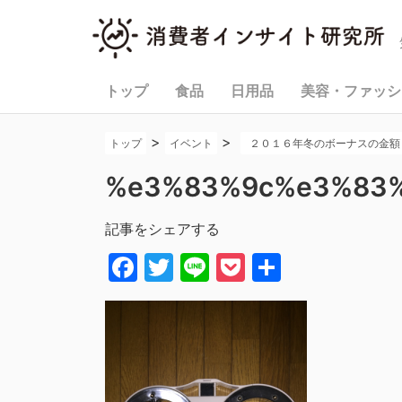
トップ
食品
日用品
美容・ファッシ
>
>
トップ
イベント
２０１６年冬のボーナスの金額
%e3%83%9c%e3%83
記事をシェアする
Facebook
Twitter
Line
Pocket
共
有