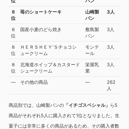
位
パン
８
苺のショートケーキ
山崎製
3人
位
パン
８
国産小麦のどら焼き
敷島製
3人
位
パン
８
ＨＥＲＳＨＥＹ'Ｓチョコシ
モンテ
3人
位
ュークリーム
ール
８
北海道ホイップ＆カスタード
栄屋乳
3人
位
シュークリーム
業
―
その他の商品
―
262
人
商品別では、山崎製パンの
「イチゴスペシャル」
ら5
商品がそれぞれ5人に購入されて1位となりました。生
菓子には非常に多くの商品があるため、その購入者数