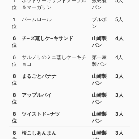
１
ホットケーキサンドメープル
敷島製
5人
位
＆マーガリン
パン
１
バームロール
ブルボ
5人
位
ン
６
チ−ズ蒸しケ−キサンド
山崎製
4人
位
パン
６
サルノリのミニ蒸しケーキチ
第一屋
4人
位
ョコ
製パン
８
まるごとバナナ
山崎製
3人
位
パン
８
アップルパイ
山崎製
3人
位
パン
８
ツイストド−ナツ
山崎製
3人
位
パン
８
桜こしあんまん
山崎製
3人