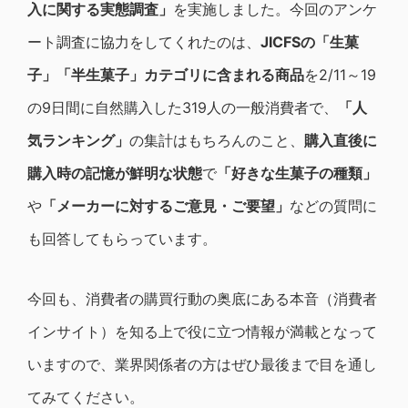
入に関する実態調査」
を実施しました。今回のアンケ
ート調査に協力をしてくれたのは、
JICFS
の「生菓
子」「半生菓子」カテゴリに含まれる商品
を2/11～19
の9日間に自然購入した319人の一般消費者で、
「人
気ランキング」
の集計はもちろんのこと、
購入直後に
購入時の記憶が鮮明な状態
で
「好きな生菓子の種類」
や
「メーカーに対するご意見・ご要望」
などの質問に
も回答してもらっています。
今回も、消費者の購買行動の奥底にある本音（消費者
インサイト）を知る上で役に立つ情報が満載となって
いますので、業界関係者の方はぜひ最後まで目を通し
てみてください。