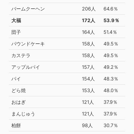
バームクーヘン
206人
64.6％
大福
172人
53.9％
団子
164人
51.4％
パウンドケーキ
158人
49.5％
カステラ
158人
49.5％
アップルパイ
157人
49.2％
パイ
154人
48.3％
どら焼
153人
48.0％
おはぎ
121人
37.9％
まんじゅう
121人
37.9％
柏餅
98人
30.7％