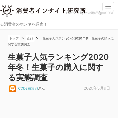
Togg
気にな
navi
Powered by Mycomment×CODE
る消費者のホンネを調査！
>
>
トップ
食品
生菓子人気ランキング2020年冬！生菓子の購入に
関する実態調査
生菓子人気ランキング2020
年冬！生菓子の購入に関す
る実態調査
2020年3月9日
CODE編集部
さん