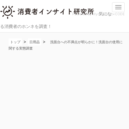
Togg
気にな
navi
Powered by Mycomment×CODE
る消費者のホンネを調査！
>
>
トップ
日用品
洗面台への不満点が明らかに！洗面台の使用に
関する実態調査