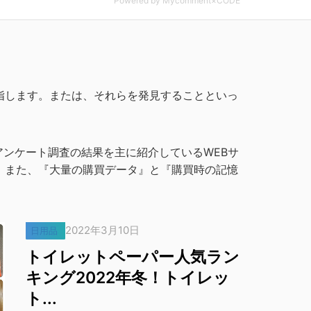
Powered by Mycomment×CODE
指します。または、それらを発見することといっ
アンケート
調査の結果を主に
紹介しているWEBサ
。
また、『
大量の購買データ』と
『購買時の記憶
。
2022年3月10日
日用品
トイレットペーパー人気ラン
キング2022年冬！トイレッ
ト...