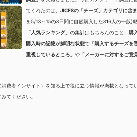
てくれたのは、
JICFS
の「チーズ」カテゴリに含
を5/13～15の3日間に自然購入した316人の一般
「人気ランキング」
の集計はもちろんのこと、
購
購入時の記憶が鮮明な状態
で
「購入するチーズを
重視しているところ」
や
「メーカーに対するご意
。
（消費者インサイト）を知る上で役に立つ情報が満載となって
てみてください。