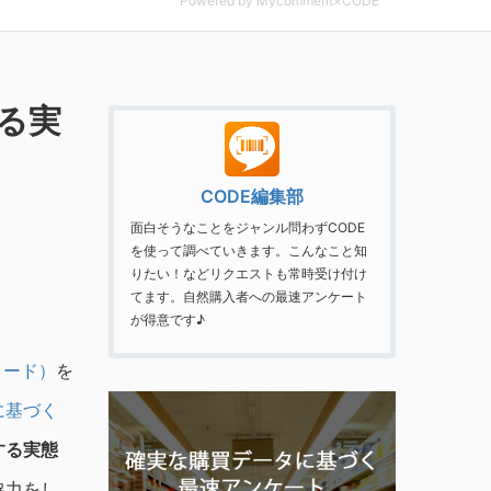
Powered by Mycomment×CODE
る実
CODE編集部
面白そうなことをジャンル問わずCODE
を使って調べていきます。こんなこと知
りたい！などリクエストも常時受け付け
てます。自然購入者への最速アンケート
が得意です♪
コード）
を
に基づく
する実態
協力をし