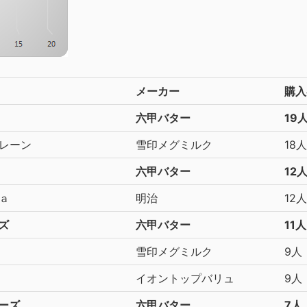
メーカー
購入
六甲バター
19
レーン
雪印メグミルク
18人
六甲バター
12
ａ
明治
12人
ズ
六甲バター
11人
雪印メグミルク
9人
イオントップバリュ
9人
ーズ
六甲バター
7人