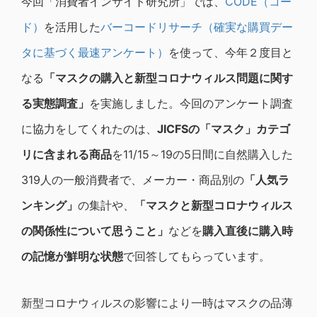
今回「消費者インサイト研究所」では、
CODE（コー
ド）
を活用した
バーコードリサーチ（確実な購買デー
タに基づく最速アンケート）
を使って、今年２度目と
なる
「マスクの購入と新型コロナウィルス問題に関す
る実態調査」
を実施しました。今回のアンケート調査
に協力をしてくれたのは、
JICFS
の「マスク」カテゴ
リに含まれる商品
を11/15～19の5日間に自然購入した
319人の一般消費者で、メーカー・商品別の
「人気ラ
ンキング」
の集計や、
「マスクと新型コロナウィルス
の関係性について思うこと」
などを
購入直後に購入時
の記憶が鮮明な状態
で回答してもらっています。
新型コロナウィルスの影響により一時はマスクの品薄