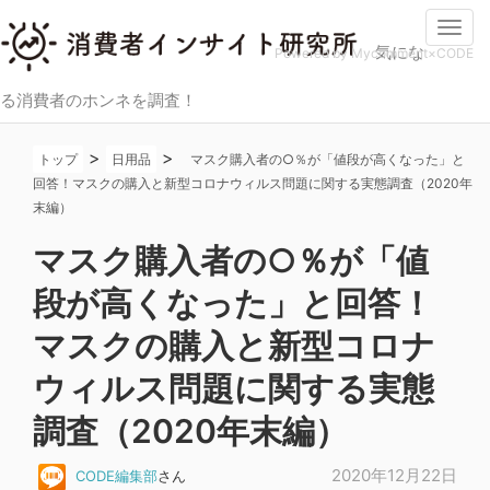
Togg
気にな
navi
Powered by Mycomment×CODE
る消費者のホンネを調査！
>
>
トップ
日用品
マスク購入者の○％が「値段が高くなった」と
回答！マスクの購入と新型コロナウィルス問題に関する実態調査（2020年
末編）
マスク購入者の○％が「値
段が高くなった」と回答！
マスクの購入と新型コロナ
ウィルス問題に関する実態
調査（2020年末編）
2020年12月22日
CODE編集部
さん