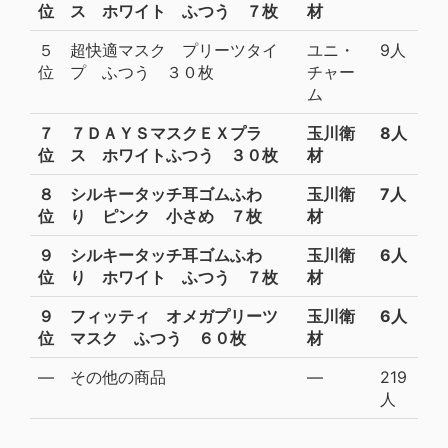
位
ス ホワイト ふつう ７枚
材
５
超快適マスク プリーツタイ
ユニ・
9人
位
プ ふつう ３０枚
チャー
ム
７
７ＤＡＹＳマスクＥＸプラ
玉川衛
8人
位
ス ホワイトふつう ３０枚
材
８
シルキータッチ耳ゴムふわ
玉川衛
7人
位
り ピンク 小さめ ７枚
材
９
シルキータッチ耳ゴムふわ
玉川衛
6人
位
り ホワイト ふつう ７枚
材
９
フィッティ オメガプリーツ
玉川衛
6人
位
マスク ふつう ６０枚
材
―
その他の商品
―
219
人