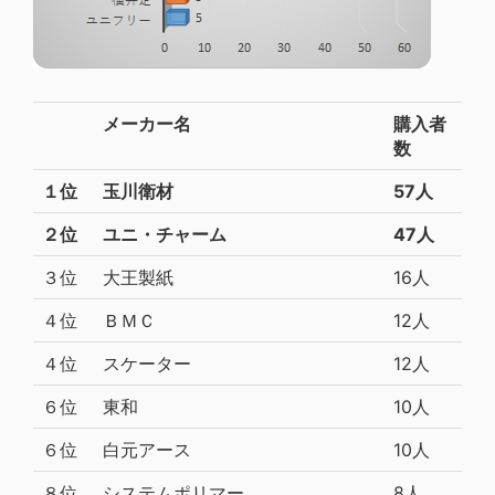
メーカー名
購入者
数
１位
玉川衛材
57人
２位
ユニ・チャーム
47人
３位
大王製紙
16人
４位
ＢＭＣ
12人
４位
スケーター
12人
６位
東和
10人
６位
白元アース
10人
８位
システムポリマー
8人