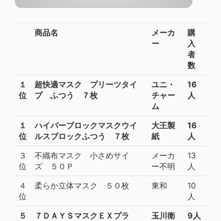
商品名
メーカ
購
ー
入
者
数
１
超快適マスク プリーツタイ
ユニ・
16
位
プ ふつう ７枚
チャー
人
ム
１
ハイパーブロックマスクウイ
大王製
16
位
ルスブロックふつう ７枚
紙
人
３
不織布マスク 小さめサイ
メーカ
13
位
ズ ５０Ｐ
ー不明
人
４
柔らか立体マスク ５０枚
東和
10
位
人
５
７ＤＡＹＳマスクＥＸプラ
玉川衛
9人