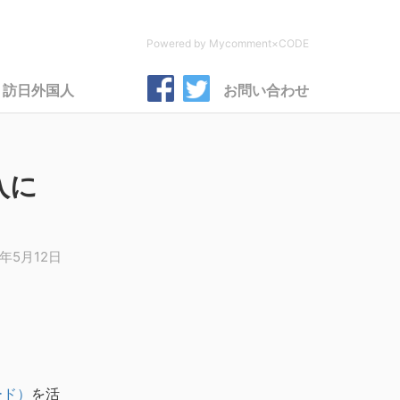
Powered by Mycomment×CODE
訪日外国人
お問い合わせ
入に
1年5月12日
ード）
を活