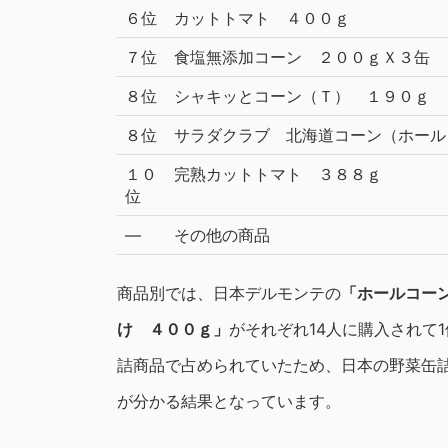
６位
カットトマト ４００ｇ
７位
食塩無添加コーン ２００ｇＸ３缶
８位
シャキッとコーン（Ｔ） １９０ｇ
８位
サラダクラブ 北海道コーン（ホール
１０
完熟カットトマト ３８８ｇ
位
―
その他の商品
商品別では、日本デルモンテの
「ホールコー
け ４００ｇ」
がそれぞれ14人に購入されて
詰商品で占められていたため、日本の野菜缶
が分かる結果となっています。