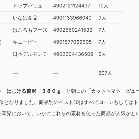
トップバリュ
4902121124497
10人
いなば食品
4901133966040
9人
はごろもフーズ
4902560241533
7人
）
キユーピー
4901577069505
7人
日本デルモンテ
4902204436509
6人
―
―
207人
ン はじける贅沢 ３８０ｇ」
と朝日の
「カットトマト ピュ
1位となりました。商品別のベスト10はすべてコーンもしくは
詰業界において、いかにこれらの素材を使った商品が人気かと