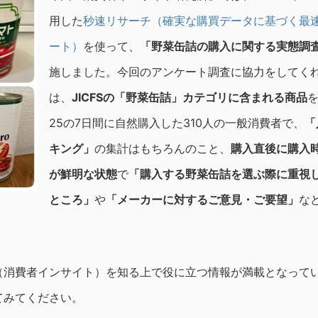
用した
秒速リサーチ（確実な購買データに基づく最
ート）
を使って、
「野菜缶詰の購入に関する実態調
施しました。今回のアンケート調査に協力をしてく
は、
JICFS
の「野菜缶詰」カテゴリに含まれる商品
を
25の7日間に自然購入した310人の一般消費者で、
「
キング」
の集計はもちろんのこと、
購入直後に購入
が鮮明な状態
で
「購入する野菜缶詰を選ぶ際に重視
ところ」
や
「メーカーに対するご意見・ご要望」
な
（消費者インサイト）を知る上で役に立つ情報が満載となって
てみてください。