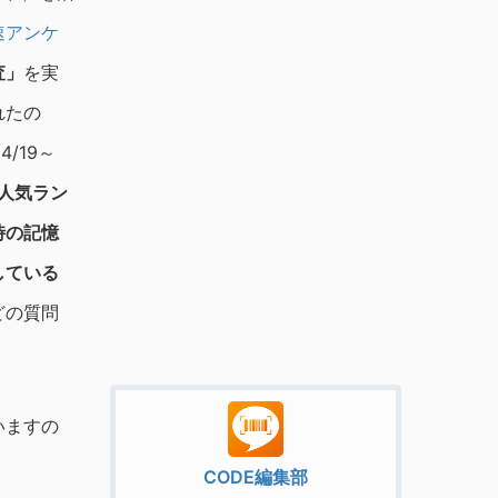
速アンケ
査」
を実
れたの
4/19～
人気ラン
時の記憶
している
どの質問
いますの
CODE編集部