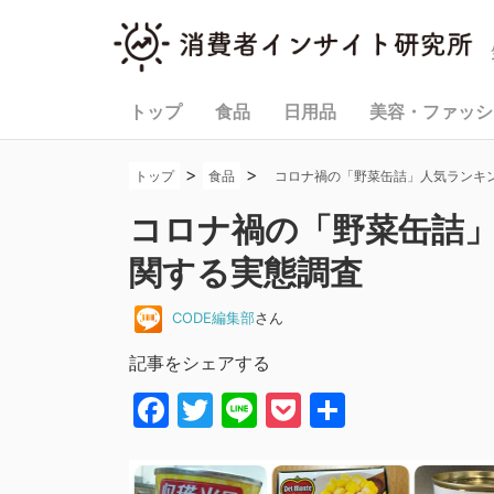
トップ
食品
日用品
美容・ファッシ
>
>
トップ
食品
コロナ禍の「野菜缶詰」人気ランキ
コロナ禍の「野菜缶詰
関する実態調査
CODE編集部
さん
記事をシェアする
Facebook
Twitter
Line
Pocket
共
有