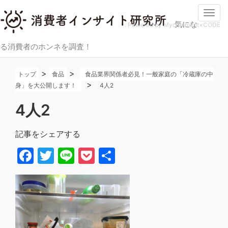
Togg
気にな
navi
Powered by Mycomment×CODE
る消費者のホンネを調査！
>
>
トップ
食品
食品業界関係者必見！一般家庭の「冷蔵庫の中
>
身」を大公開します！
4人2
4人2
記事をシェアする
Facebook
Twitter
Line
Pocket
共
有