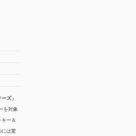
リーズ」
ーを対象
ッキー＆
のには驚