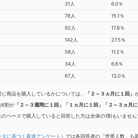
31人
6.0％
78人
15.1％
92人
17.8％
142人
27.5％
58人
11.2％
34人
6.6％
67人
13.0％
同じ商品を購入しているかについては、
「２～３ヵ月に１回」
6割が
「２～３週間に１回」「１ヵ月に１回」「２～３ヵ月に
上のペースで購入していると回答した方は全体の1割もいません
ータに基づく最速アンケート）
では各回答者の「世帯人数」も