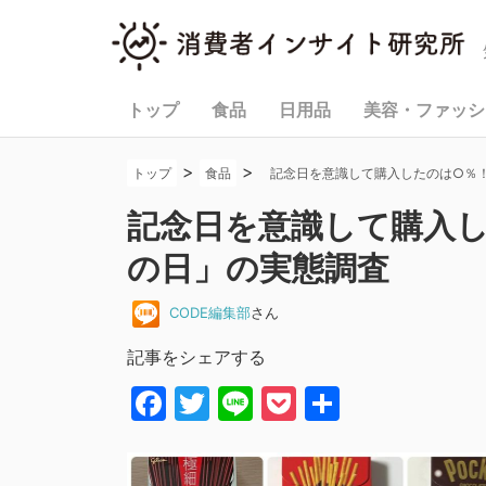
トップ
食品
日用品
美容・ファッシ
>
>
トップ
食品
記念日を意識して購入したのは○％
記念日を意識して購入
の日」の実態調査
CODE編集部
さん
記事をシェアする
Facebook
Twitter
Line
Pocket
共
有