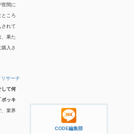
が世間に
なところ
入されて
は、果た
に購入さ
ドリサーチ
そして何
「ポッキ
で、業界
CODE編集部