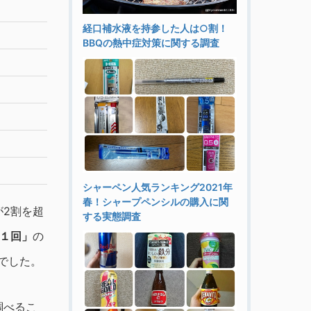
経口補水液を持参した人は○割！
BBQの熱中症対策に関する調査
シャーペン人気ランキング2021年
春！シャープペンシルの購入に関
が2割を超
する実態調査
１回」
の
でした。
調べるこ