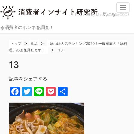
Togg
気にな
navi
Powered by Mycomment×CODE
る消費者のホンネを調査！
>
>
トップ
食品
鍋つゆ人気ランキング2020！一般家庭の「鍋料
>
理」の画像見せます！
13
13
記事をシェアする
Facebook
Twitter
Line
Pocket
共
有