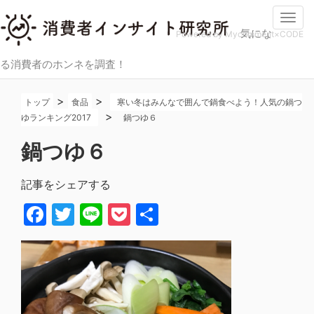
Togg
気にな
navi
Powered by Mycomment×CODE
る消費者のホンネを調査！
>
>
トップ
食品
寒い冬はみんなで囲んで鍋食べよう！人気の鍋つ
>
ゆランキング2017
鍋つゆ６
鍋つゆ６
記事をシェアする
Facebook
Twitter
Line
Pocket
共
有