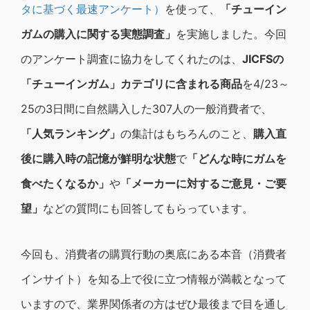
タに基づく最速アンケート）
を使って、
「チューイン
ガムの購入に関する実態調査」
を実施しました。今回
のアンケート調査に協力をしてくれたのは、
JICFS
の
「チューインガム」カテゴリに含まれる商品
を4/23～
25の3日間に自然購入した307人の一般消費者で、
「人気ランキング」
の集計はもちろんのこと、
購入直
後に購入時の記憶が鮮明な状態
で
「どんな時にガムを
食べたくなるか」
や
「メーカーに対するご意見・ご要
望」
などの質問にも回答してもらっています。
今回も、消費者の購買行動の奥底にある本音（消費者
インサイト）を知る上で役に立つ情報が満載となって
いますので、業界関係者の方はぜひ最後まで目を通し