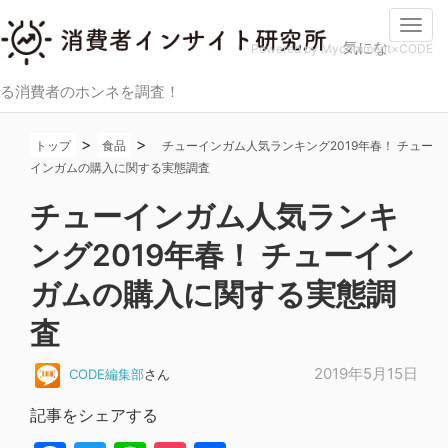
Togg
気にな
navi
Powered by Mycomment×CODE
る消費者のホンネを調査！
>
>
トップ
食品
チューインガム人気ランキング2019年春！ チュー
インガムの購入に関する実態調査
チューインガム人気ランキ
ング2019年春！ チューイン
ガムの購入に関する実態調
査
2019年5月15日
CODE編集部
さん
記事をシェアする