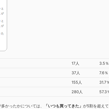
17人
3.5％
37人
7.6％
155人
31.7
280人
57.3
が多かったかについては、
「いつも買ってきた」
が5割を超え