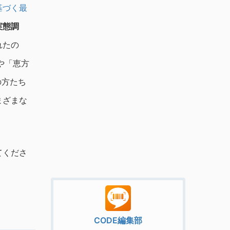
基づく最
実態調
れたの
や「恵方
の方たち
まざまな
てくださ
CODE編集部