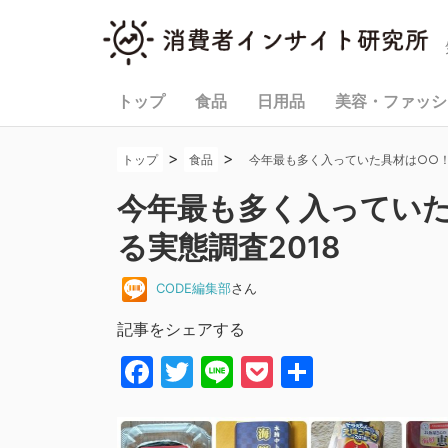
トップ
食品
日用品
美容・ファッシ
>
>
トップ
食品
今年最も多く入っていた具材は○○！
今年最も多く入ってい
る実態調査2018
CODE編集部
さん
記事をシェアする
Facebook
Twitter
Line
Pocket
共
有