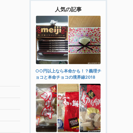
人気の記事
○○円以上なら本命かも！？義理チ
ョコと本命チョコの境界線2018