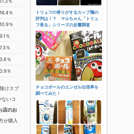
17.3％
16.4％
トリュフの香りがするカップ麺の
評判は！？ マルちゃん「トリュ
10.9％
フ香る」シリーズの反響調査
9.1％
7.3％
3.6％
0.9％
チョコボールのエンゼル出現率を
虫除けスプ
調べてみた！
少ないコ
お店のお
方が購入