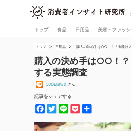
トップ
食品
日用品
美容・ファッシ
>
>
トップ
日用品
購入の決め手は○○！？「虫除け
購入の決め手は○○！
する実態調査
CODE編集部
さん
記事をシェアする
Facebook
Twitter
Line
Pocket
共
有