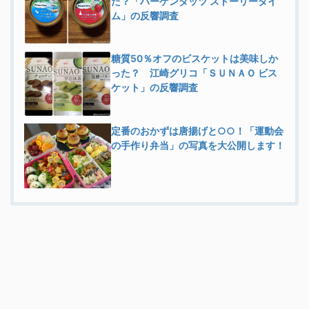
た？「ハーゲンダッツ ストーリータイ
ム」の反響調査
糖質50％オフのビスケットは美味しか
った？ 江崎グリコ「ＳＵＮＡＯ ビス
ケット」の反響調査
定番のおかずは唐揚げと○○！「運動会
の手作り弁当」の写真を大公開します！