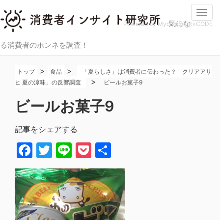
Togg
気にな
navi
Powered by Mycomment×CODE
る消費者のホンネを調査！
>
>
トップ
食品
「夏らしさ」は消費者に伝わった？「クリアアサ
>
ヒ 夏の涼味」の反響調査
ビールお菓子9
ビールお菓子9
記事をシェアする
Facebook
Twitter
Line
Pocket
共
有