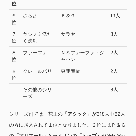
位
６
さらさ
Ｐ＆Ｇ
13人
位
７
ヤシノミ洗た
サラヤ
3人
位
く洗剤
８
ファーファ
ＮＳファーファ・ジ
2人
位
ャパン
８
クレールパリ
東亜産業
2人
位
―
その他のシリ
―
6人
ーズ
シリーズ別では、花王の
「アタック」
が318人中82人
の方に購入されて１位となりました。２位にはＰ＆Ｇ
の
「アリエール」
とライオンの
「トップ」
がそれぞれ