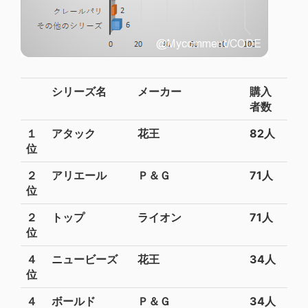
シリーズ名
メーカー
購入
者数
１
アタック
花王
82人
位
２
アリエール
Ｐ＆Ｇ
71人
位
２
トップ
ライオン
71人
位
４
ニュービーズ
花王
34人
位
４
ボールド
Ｐ＆Ｇ
34人