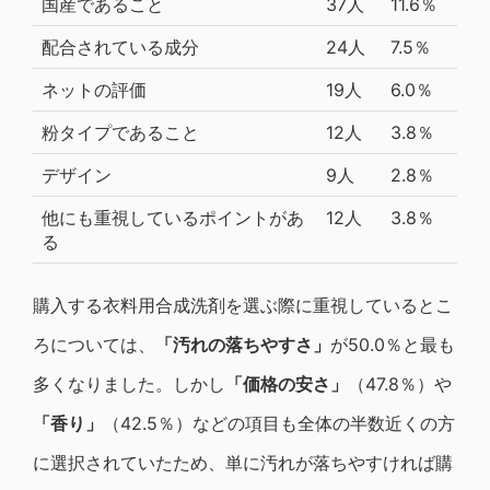
国産であること
37人
11.6％
配合されている成分
24人
7.5％
ネットの評価
19人
6.0％
粉タイプであること
12人
3.8％
デザイン
9人
2.8％
他にも重視しているポイントがあ
12人
3.8％
る
購入する衣料用合成洗剤を選ぶ際に重視しているとこ
ろについては、
「汚れの落ちやすさ」
が50.0％と最も
多くなりました。しかし
「価格の安さ」
（47.8％）や
「香り」
（42.5％）などの項目も全体の半数近くの方
に選択されていたため、単に汚れが落ちやすければ購