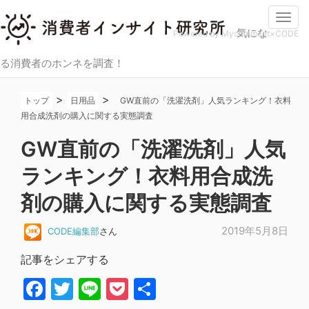
Togg
気にな
navi
Powered by Mycomment×CODE
る消費者のホンネを調査！
>
>
トップ
日用品
GW直前の「洗濯洗剤」人気ランキング！衣料
用合成洗剤の購入に関する実態調査
GW直前の「洗濯洗剤」人気
ランキング！衣料用合成洗
剤の購入に関する実態調査
2019年5月8日
CODE編集部
さん
記事をシェアする
Facebook
Twitter
Line
Pocket
共