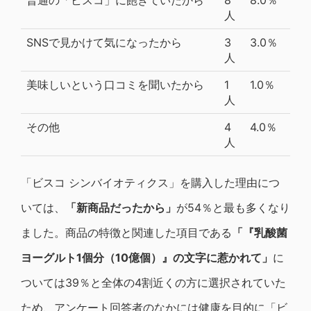
人
SNSで見かけて気になったから
3
3.0％
人
美味しいという口コミを聞いたから
1
1.0％
人
その他
4
4.0％
人
「ビスコ シンバイオティクス」を購入した理由につ
いては、
「新商品だったから」
が54％と最も多くなり
ました。商品の特徴と関連した項目である
「『乳酸菌
ヨーグルト1個分（10億個）』の文字に惹かれて」
に
ついては39％と全体の4割近くの方に選択されていた
ため、アンケート回答者のなかには健康を目的に「ビ