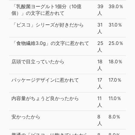
「乳酸菌ヨーグルト1個分（10億
39
39.0％
個）」の文字に惹かれて
人
「ビスコ」シリーズが好きだから
31
31.0％
人
「食物繊維3.0g」の文字に惹かれて
25
25.0％
人
店頭で目立っていたから
18
18.0％
人
パッケージデザインに惹かれて
17
17.0％
人
内容量がちょうど良かったから
11
11.0％
人
安かったから
8
8.0％
人
普通の「ビスコ」に飽きていたから
8
8.0％