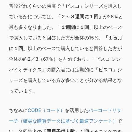
普段どれくらいの頻度で「ビスコ」シリーズを購入し
ているかについては、
「２～３週間に１回」
が28％と
最も多くなりました。
「１週間に１回」
以上のペース
で購入していると回答した方が全体の15％、
「１ヵ月
に１回」
以上のペースで購入していると回答した方が
全体の約2／3（67％）を占めており、「ビスコ シン
バイオティクス」の購入者には定期的に「ビスコ」シ
リーズを購入している方が多いことが分かる結果とな
っています。
ちなみに
CODE（コード）
を活用した
バーコードリサ
ーチ（確実な購買データに基づく最速アンケート）
で
は、各回答者の
「同居子供人数」
も調べることができ