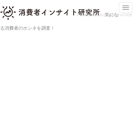
Togg
気にな
navi
Powered by Mycomment×CODE
る消費者のホンネを調査！